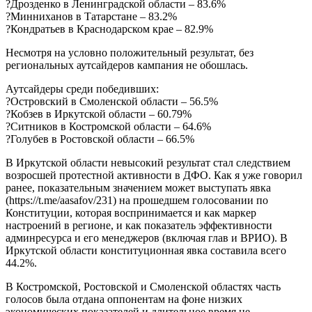
?Дрозденко в Ленинградской области – 83.6%
?Минниханов в Татарстане – 83.2%
?Кондратьев в Краснодарском крае – 82.9%
Несмотря на условно положительный результат, без
региональных аутсайдеров кампания не обошлась.
Аутсайдеры среди победивших:
?Островский в Смоленской области – 56.5%
?Кобзев в Иркутской области – 60.79%
?Ситников в Костромской области – 64.6%
?Голубев в Ростовской области – 66.5%
В Иркутской области невысокий результат стал следствием
возросшей протестной активности в ДФО. Как я уже говорил
ранее, показательным значением может выступать явка
(https://t.me/aasafov/231) на прошедшем голосовании по
Конституции, которая воспринимается и как маркер
настроений в регионе, и как показатель эффективности
админресурса и его менеджеров (включая глав и ВРИО). В
Иркутской области конституционная явка составила всего
44.2%.
В Костромской, Ростовской и Смоленской областях часть
голосов была отдана оппонентам на фоне низких
экономических показателей и длительное время не