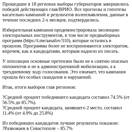
Прошедшие в 18 регионах выборы губернаторов завершились
победой действующих глав/ВРИО. Все прогнозы и гипотезы
касательно кампаний и результатов волеизъявления, данные в
течение последних 2-х месяцев, подтвердились.
Избирательная кампания продемонстрировала эволюцию
электоральных инструментов, в том числе предвыборных
программ (https://t.me/aasafov/310), которые остались в
прошлом. Программы более не воспринимаются электоратом,
впрочем, как и кандидатами, которым надоело их писать.
У оппозиции основные претензии были не к снятию опасных
оппонентов и не к административной мобилизации, а к
трехдневному ходу голосования. Это означает, что кампания
прошла без особых скандалов и нарушений.
Итак, итоги выборов глав регионов:
?Средний процент победившего кандидата составил 74.5% (от
56.5% до 85.7%).
?Средний процент кандидата, занявшего 2 место, составил
11.4% (от 4.9% до 25.8%)
Из победивших кандидатов лучшие результаты показали:
?Развожаев в Севастополе – 85.7%