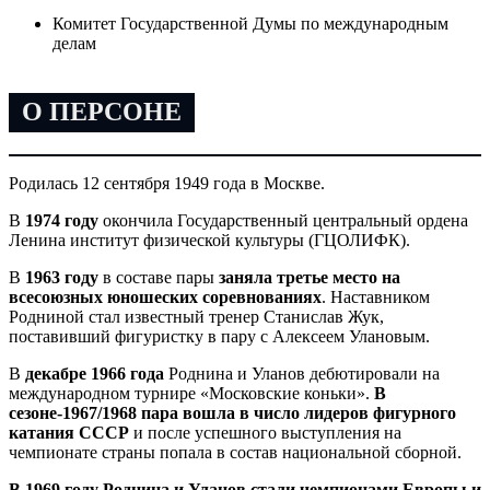
Комитет Государственной Думы по международным
делам
О ПЕРСОНЕ
Родилась 12 сентября 1949 года в Москве.
В
1974 году
окончила Государственный центральный ордена
Ленина институт физической культуры (ГЦОЛИФК).
В
1963 году
в составе пары
заняла третье место на
всесоюзных юношеских соревнованиях
. Наставником
Родниной стал известный тренер Станислав Жук,
поставивший фигуристку в пару с Алексеем Улановым.
В
декабре 1966 года
Роднина и Уланов дебютировали на
международном турнире «Московские коньки».
В
сезоне-1967/1968 пара вошла в число лидеров фигурного
катания СССР
и после успешного выступления на
чемпионате страны попала в состав национальной сборной.
В 1969 году Роднина и Уланов стали чемпионами Европы и