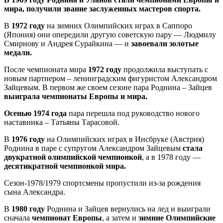
мира, получили звание заслуженных мастеров спорта.
В
1972 году
на зимних Олимпийских играх в Саппоро
(Япония) они опередили другую советскую пару — Людмилу
Смирнову и Андрея Сурайкина — и
завоевали золотые
медали.
После чемпионата мира
1972 году
продолжила выступать с
новым партнером – ленинградским фигуристом Александром
Зайцевым. В первом же своем сезоне пара Роднина – Зайцев
выиграла чемпионаты Европы и мира.
Осенью 1974 года
пара перешла под руководство нового
наставника – Татьяны Тарасовой.
В
1976 году
на Олимпийских играх в Инсбруке (Австрия)
Роднина в паре с супругом Александром Зайцевым
стала
двукратной олимпийской чемпионкой
, а в 1978 году —
десятикратной чемпионкой мира.
Сезон-1978/1979 спортсмены пропустили из-за рождения
сына Александра.
В
1980 году
Роднина и Зайцев вернулись на лед и выиграли
сначала
чемпионат Европы
, а затем и
зимние Олимпийские