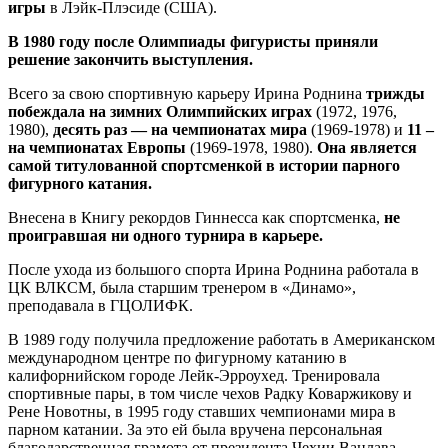
игры
в Лэйк-Плэсиде (США).
В 1980 году после Олимпиады фигуристы приняли
решение закончить выступления.
Всего за свою спортивную карьеру Ирина Роднина
трижды
побеждала на зимних Олимпийских играх
(1972, 1976,
1980),
десять раз — на чемпионатах мира
(1969-1978) и
11 –
на чемпионатах Европы
(1969-1978, 1980).
Она является
самой титулованной спортсменкой в истории парного
фигурного катания.
Внесена в Книгу рекордов Гиннесса как спортсменка,
не
проигравшая ни одного турнира в карьере.
После ухода из большого спорта Ирина Роднина работала в
ЦК ВЛКСМ, была старшим тренером в «Динамо»,
преподавала в ГЦОЛИФК.
В 1989 году получила предложение работать в Американском
международном центре по фигурному катанию в
калифорнийском городе Лейк-Эрроухед. Тренировала
спортивные пары, в том числе чехов Радку Коваржикову и
Рене Новотны, в 1995 году ставших чемпионами мира в
парном катании. За это ей была вручена персональная
благодарственная грамота от президента Чехии Вацлава