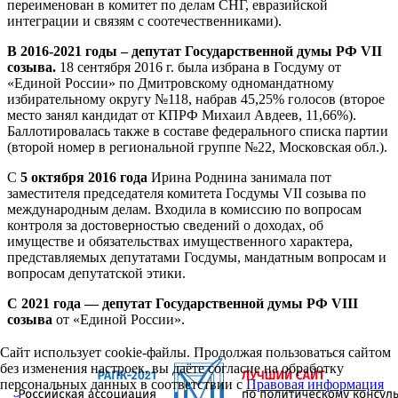
переименован в комитет по делам СНГ, евразийской
интеграции и связям с соотечественниками).
В 2016-2021 годы – депутат Государственной думы РФ VII
созыва.
18 сентября 2016 г. была избрана в Госдуму от
«Единой России» по Дмитровскому одномандатному
избирательному округу №118, набрав 45,25% голосов (второе
место занял кандидат от КПРФ Михаил Авдеев, 11,66%).
Баллотировалась также в составе федерального списка партии
(второй номер в региональной группе №22, Московская обл.).
С
5 октября 2016 года
Ирина Роднина занимала пот
заместителя председателя комитета Госдумы VII созыва по
международным делам. Входила в комиссию по вопросам
контроля за достоверностью сведений о доходах, об
имуществе и обязательствах имущественного характера,
представляемых депутатами Госдумы, мандатным вопросам и
вопросам депутатской этики.
С 2021 года — депутат Государственной думы РФ VIII
созыва
от «Единой России».
Сайт использует cookie-файлы. Продолжая пользоваться сайтом
без изменения настроек, вы даёте согласие на обработку
персональных данных в соответствии с
Правовая информация