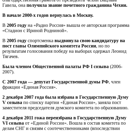
Гавела, она
получила звание почетного гражданина Чехии.
В начале 2000-х годов вернулась в Москву.
В
2005 году
на «Радио Россия» вышла ее авторская программа
«Стадион с Ириной Родниной».
В
2005 году
спортсменка
выдвинула свою кандидатуру на
пост главы Олимпийского комитета России
, но по
результатам голосования победу на выборах одержал Леонид
Тягачев.
Была членом Общественной палаты РФ I созыва
(2006-
2007).
С 2007 года — депутат Государственной думы РФ
, член
фракции «Единая Россия».
2 декабря 2007 года
была избрана в Государственную Думу
V созыва
по списку партии «Единая России», заняла пост
заместителя председателя думского комитета по образованию.
4 декабря 2011 гожа переизбрана в Государственную Думу
VI созыва
от «Единой России». Вошла в состав комитета по
делам СНГ и связям с соотечественниками (впоследствии