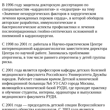
В 1996 году защитила докторскую диссертацию по
специальностям «кардиология» и «педиатрия» на тему
«Значение нехирургических факторов в хирургическом
лечении врожденных пороков сердца», в которой обобщила
авторские разработки, иммунологические и
бактериологические аспекты профилактики и лечения
послеоперационных гнойно-септических осложнений и
пневмоний в кардиохирургии.
С 1998 по 2001 гг. работала в Научно-практическом Центре
интервенционной кардиоангиологии заместителем директора
Центра по научной работе. Занималась проблемами
атерогенеза, в том числе раннего атерогенеза у детей группы
риска.
С 2001 года является профессором кафедры детских болезней
медицинского факультета Российского Университета Дружбы
народов. Работает главным врачом Детской клинической
инфекционной больницы №6 УЗ САО города Москвы,
являющейся клинической базой РУДН, где проходят практику
и обучение студенты, интерны, ординаторы и выпускники
медицинского факультета РУДН.
С 2001 года — председатель детской секции Всероссийского
научного общества кардиологов. С 2003 года является